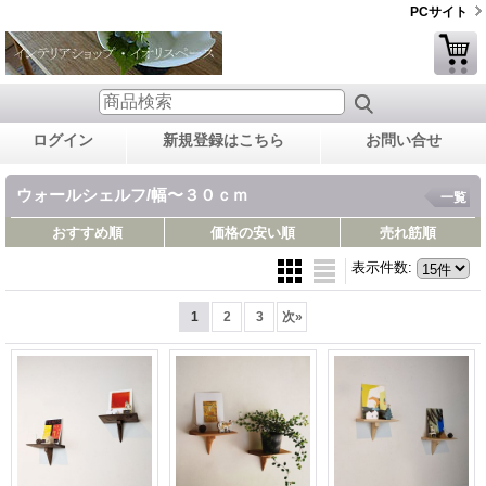
PCサイト
ログイン
新規登録はこちら
お問い合せ
ウォールシェルフ/幅〜３０ｃｍ
一覧
おすすめ順
価格の安い順
売れ筋順
表示件数
:
1
2
3
次
»