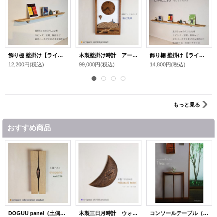
飾り棚 壁掛け【ライン90ゼロクリモデル】木製のウォールシェルフ
木製壁掛け時計 アートウォッチ ［ 街と気球 ］ /世界にひとつのインテリア雑貨
飾り棚 壁掛け【ライン110ゼロクリモデル】木製のウォールシェルフ
12,200円
(税込)
99,000円
(税込)
14,800円
(税込)
もっと見る
おすすめ商品
DOGUU panel（土偶パネル）eyepane[アイパネ] クリ1236 /インテリアアート 祈りアイテム
木製三日月時計 ウォールナット/こだわりインテリア雑貨
コンソールテーブル（スリー）スリムでモダン おしゃれ 半円形 玄関に最適 奥行23ｃｍ 送料無料