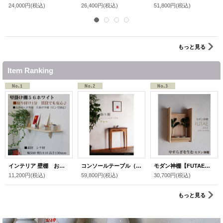
24,000円
(税込)
26,400円
(税込)
51,800円
(税込)
もっと見る
Item Ranking
インテリア 壁棚 おしゃれでナチュラル ピン固定 マンション最適【ゼロ56ホワイト】
コンソールテーブル（フォー）スリムでモダン おしゃれ 玄関、リビングに 奥行24ｃｍ
モダン神棚【FUTAE（ふたえ）ホワイトモデル】シンプル＆モダン 現代風神棚
11,200円
(税込)
59,800円
(税込)
30,700円
(税込)
もっと見る