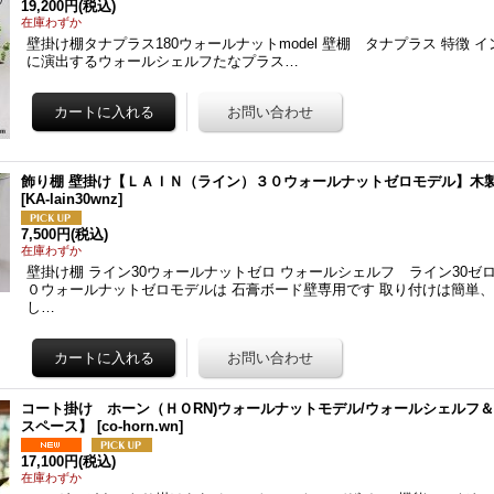
19,200円
(税込)
在庫わずか
壁掛け棚タナプラス180ウォールナットmodel 壁棚 タナプラス 特徴 
に演出するウォールシェルフたなプラス…
飾り棚 壁掛け【ＬＡＩＮ（ライン）３０ウォールナットゼロモデル】木
[
KA-lain30wnz
]
7,500円
(税込)
在庫わずか
壁掛け棚 ライン30ウォールナットゼロ ウォールシェルフ ライン30ゼロ
０ウォールナットゼロモデルは 石膏ボード壁専用です 取り付けは簡単
し…
コート掛け ホーン（ＨＯRN)ウォールナットモデル/ウォールシェルフ
スペース】
[
co-horn.wn
]
17,100円
(税込)
在庫わずか