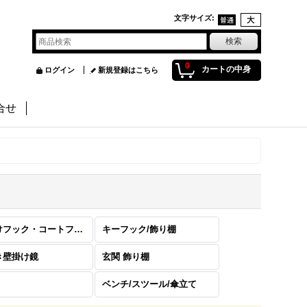
文字サイズ
:
0
カートの中身
ログイン
新規登録はこちら
合せ
壁掛けフック・コートフック
キーフック/飾り棚
き壁掛け鏡
玄関 飾り棚
ベンチ/スツール/傘立て