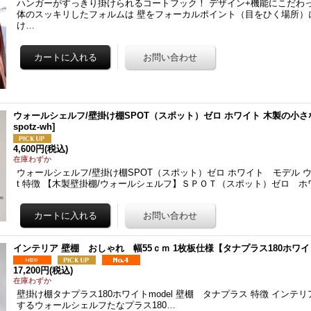
ハンガーがすっきり掛けられるコートフック！ デザイン+機能にこだわ
体のスッキリしたフォルムは 壁をフォーカルポイント（目をひく場所）
け…
ウォールシェルフ/壁掛け棚SPOT（スポット）ゼロ ホワイト 木製の小
spotz-wh
]
4,600円
(税込)
在庫わずか
ウォールシェルフ/壁掛け棚SPOT（スポット）ゼロ ホワイト モデル ウ
t 特徴 【木製壁掛棚/ウォールシェルフ】ＳＰＯＴ（スポット）ゼロ ホ
インテリア 壁棚 おしゃれ 幅55ｃｍ 1枚板仕様【タナプラス180ホワ
17,200円
(税込)
在庫わずか
壁掛け棚タナプラス180ホワイトmodel 壁棚 タナプラス 特徴 インテ
するウォールシェルフたなプラス180…