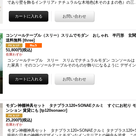
であり壁を飾るインテリア♪ ナチュラルな木地色(木そのままの色）の三
コンソールテーブル（スリー）スリムでモダン おしゃれ 半円形 玄関
送料無料
[
three
]
51,800円
(税込)
在庫わずか
コンソールテーブル スリー スリムでナチュラルモダン コンソールは
た家具！ そのコンソールテーブルそのものが飾りになるように デザイン
モダン神棚神具セット タナプラス120+SONAEクルミ すぐにお祀り
ンション 賃貸にも
[
tp120sonaecr
]
25,200円
(税込)
在庫わずか
モダン神棚神具セット タナプラス120+SONAEクルミ タナプラス120+
統的な日本の神棚のデザインとモダンなインテリアとの融合を追求。こ