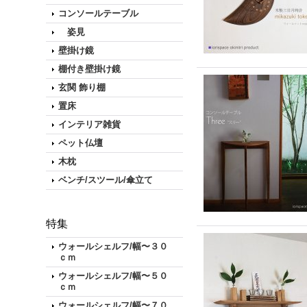
コンソールテーブル
姿見
壁掛け鏡
棚付き壁掛け鏡
玄関 飾り棚
置床
インテリア雑貨
ペット仏壇
木枕
ベンチ/スツール/傘立て
特集
ウォールシェルフ/幅〜３０
ｃｍ
ウォールシェルフ/幅〜５０
ｃｍ
ウォールシェルフ/幅〜７０