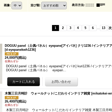
表示方法
:
画像
:
並び順
:
1
2
3
4
5
6
...
13
次
DOGUU panel（土偶パネル）eyepane[アイパネ] クリ1236 /インテ
[
d-eyepanekwh1236
]
24,000円
(税込)
在庫わずか
DOGUU panel（土偶パネル）eyepane[アイパネ] kuri1236 /イン
DOGUU panel（土偶パネル） eyepan…
木製三日月時計 ウォールナット/こだわりインテリア雑貨
[
mikatokei-w
26,400円
(税込)
在庫わずか
木製三日月時計 ウォールナット/こだわりインテリア雑貨 木製三日月