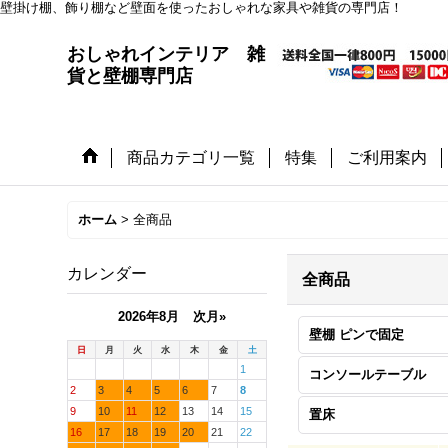
壁掛け棚、飾り棚など壁面を使ったおしゃれな家具や雑貨の専門店！
おしゃれインテリア 雑
貨と壁棚専門店
商品カテゴリ一覧
特集
ご利用案内
ホーム
>
全商品
カレンダー
全商品
2026年8月
次月»
壁棚 ピンで固定
日
月
火
水
木
金
土
1
コンソールテーブル
2
3
4
5
6
7
8
9
10
11
12
13
14
15
置床
16
17
18
19
20
21
22