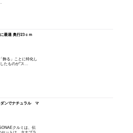
…
に最適 奥行23ｃｍ
「飾る」ことに特化し
したものが”ス…
 モダンでナチュラル マ
SONAEクルミは、伝
のセットは、タナプラ