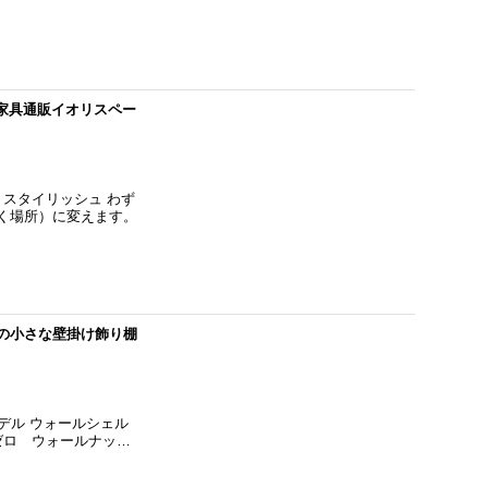
家具通販イオリスペー
、スタイリッシュ わず
く場所）に変えます。
製の小さな壁掛け飾り棚
デル ウォールシェル
）ゼロ ウォールナッ…