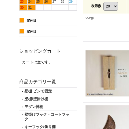
23
24
25
26
27
28
29
表示数
:
30
31
252
件
定休日
定休日
ショッピングカート
カートは空です。
商品カテゴリ一覧
壁棚 ピンで固定
壁棚/壁掛け棚
モダン神棚
壁掛けフック・コートフッ
ク
キーフック/飾り棚