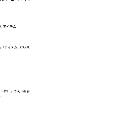
 祈りアイテム
祈りアイテム DOGUU
徴 「時計」であり壁を
…