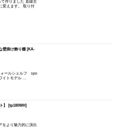
って作りました 直線主
に変えます。 取り付
さな壁掛け飾り棚
[
KA-
ォールシェルフ spo
ワイトモデル …
イト】
[
tp180WH
]
リアをより魅力的に演出