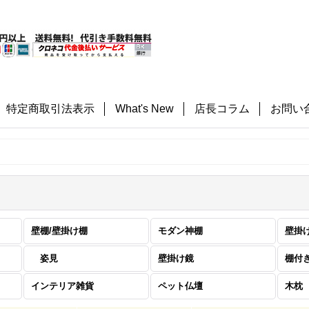
特定商取引法表示
What's New
店長コラム
お問い
壁棚/壁掛け棚
モダン神棚
姿見
壁掛け鏡
棚付
インテリア雑貨
ペット仏壇
木枕