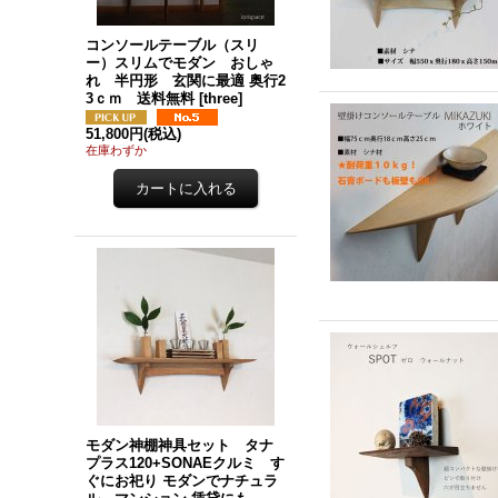
コンソールテーブル（スリ
ー）スリムでモダン おしゃ
れ 半円形 玄関に最適 奥行2
3ｃｍ 送料無料
[
three
]
51,800円
(税込)
在庫わずか
モダン神棚神具セット タナ
プラス120+SONAEクルミ す
ぐにお祀り モダンでナチュラ