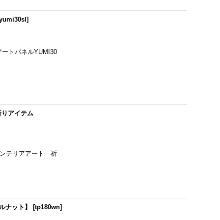
yumi30sl
]
アートパネルYUMI30
 祈りアイテム
mi/インテリアアート 祈
ールナット】
[
tp180wn
]