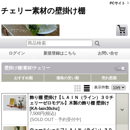
PCサイト
チェリー素材の壁掛け棚
ログイン
新規登録はこちら
お問い合せ
壁掛け棚/素材/チェリー
一覧
おすすめ順
価格の安い順
売れ筋順
表示件数
:
飾り棚 壁掛け【ＬＡＩＮ（ライン）３０チ
ェリーゼロモデル】木製の飾り棚 壁掛け
[KA-lain30chz]
7,500円
(税込)
[SOLD OUT・予約受付中]
ウォールシェルフＬＡＩＮ（ライン）３０