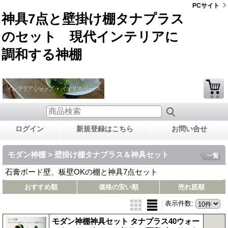
PCサイト
神具7点と壁掛け棚タナプラス
のセット 現代インテリアに
調和する神棚
ログイン
新規登録はこちら
お問い合せ
モダン神棚 > 壁掛け棚タナプラス＆神具セット
一覧
石膏ボード壁、板壁OKの棚と神具7点セット
おすすめ順
価格の安い順
売れ筋順
表示件数
:
モダン神棚神具セット タナプラス40ウォー