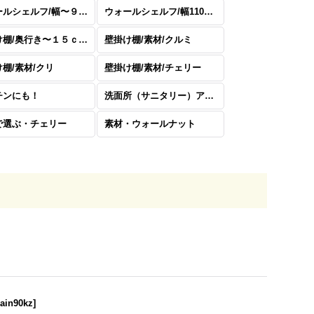
ウォールシェルフ/幅〜９０ｃｍまで
ウォールシェルフ/幅110ｃｍまで
壁掛け棚/奥行き〜１５ｃｍ以上
壁掛け棚/素材/クルミ
棚/素材/クリ
壁掛け棚/素材/チェリー
チンにも！
洗面所（サニタリー）アイテム
で選ぶ・チェリー
素材・ウォールナット
lain90kz
]