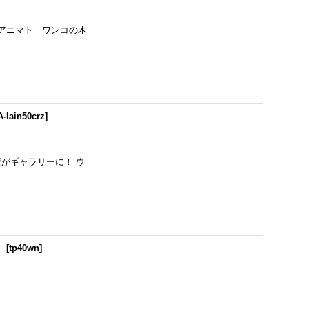
o/アニマト ワンコの木
A-lain50crz
]
壁がギャラリーに！ ウ
】
[
tp40wn
]