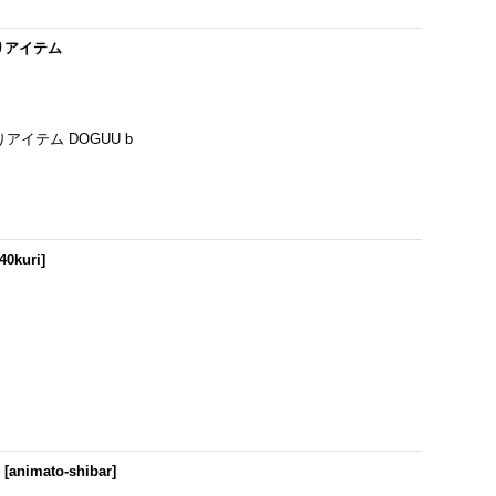
祈りアイテム
アイテム DOGUU b
40kuri
]
…
R
[
animato-shibar
]