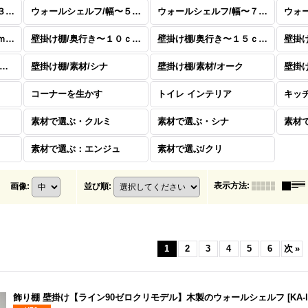
ウォールシェルフ/幅〜３０ｃｍ
ウォールシェルフ/幅〜５０ｃｍ
ウォールシェルフ/幅〜７０ｃｍまで
壁掛け棚/奥行き〜５ｃｍまで
壁掛け棚/奥行き〜１０ｃｍまで
壁掛け棚/奥行き〜１５ｃｍまで
壁掛け棚/素材/ウォールナット
壁掛け棚/素材/シナ
壁掛け棚/素材/オーク
壁掛け
コーナーを生かす
トイレ インテリア
キッ
素材で選ぶ・クルミ
素材で選ぶ・シナ
素材
素材で選ぶ：エンジュ
素材で選ぶ/クリ
表示方法
:
画像
:
並び順
:
1
2
3
4
5
6
次
»
飾り棚 壁掛け【ライン90ゼロクリモデル】木製のウォールシェルフ
[
KA-