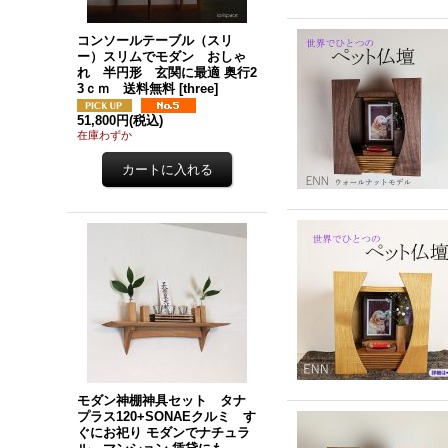
コンソールテーブル（スリ
ー）スリムでモダン おしゃ
れ 半円形 玄関に最適 奥行2
3ｃｍ 送料無料
[
three
]
51,800円
(税込)
在庫わずか
モダン神棚神具セット タナ
プラス120+SONAEクルミ す
ぐにお祀り モダンでナチュラ