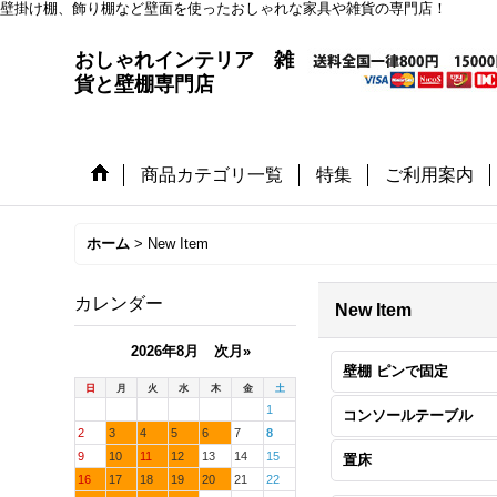
壁掛け棚、飾り棚など壁面を使ったおしゃれな家具や雑貨の専門店！
おしゃれインテリア 雑
貨と壁棚専門店
商品カテゴリ一覧
特集
ご利用案内
ホーム
>
New Item
カレンダー
New Item
2026年8月
次月»
壁棚 ピンで固定
日
月
火
水
木
金
土
1
コンソールテーブル
2
3
4
5
6
7
8
9
10
11
12
13
14
15
置床
16
17
18
19
20
21
22