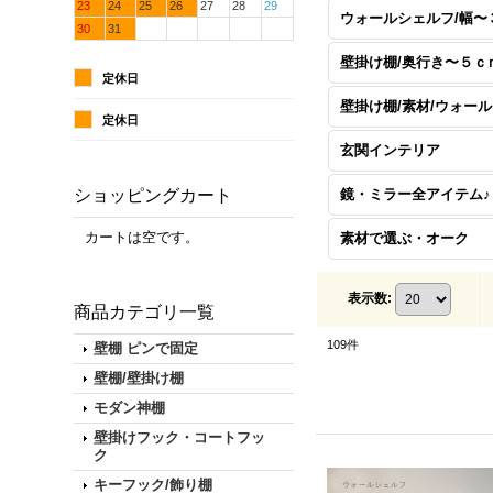
23
24
25
26
27
28
29
30
31
定休日
定休日
玄関インテリア
ショッピングカート
鏡・ミラー全アイテム♪
カートは空です。
素材で選ぶ・オーク
表示数
:
商品カテゴリ一覧
109
件
壁棚 ピンで固定
壁棚/壁掛け棚
モダン神棚
壁掛けフック・コートフッ
ク
キーフック/飾り棚