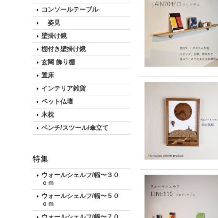
コンソールテーブル
姿見
壁掛け鏡
棚付き壁掛け鏡
玄関 飾り棚
置床
インテリア雑貨
ペット仏壇
木枕
ベンチ/スツール/傘立て
特集
ウォールシェルフ/幅〜３０
ｃｍ
ウォールシェルフ/幅〜５０
ｃｍ
ウォールシェルフ/幅〜７０