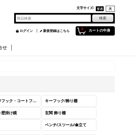
文字サイズ
:
0
カートの中身
ログイン
新規登録はこちら
合せ
壁掛けフック・コートフック
キーフック/飾り棚
き壁掛け鏡
玄関 飾り棚
ベンチ/スツール/傘立て