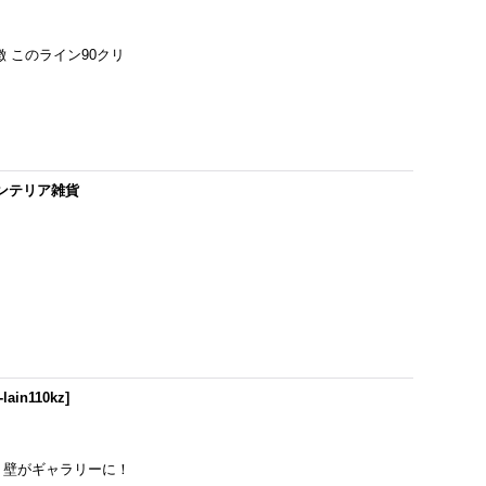
徴 このライン90クリ
ンテリア雑貨
-lain110kz
]
ｍ 壁がギャラリーに！