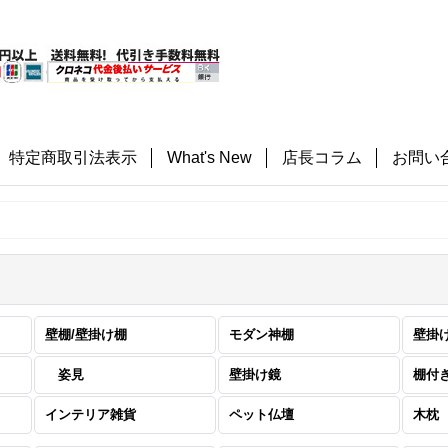
特定商取引法表示
What's New
店長コラム
お問い
壁棚/壁掛け棚
モダン神棚
姿見
壁掛け鏡
棚付
インテリア雑貨
ペット仏壇
木枕