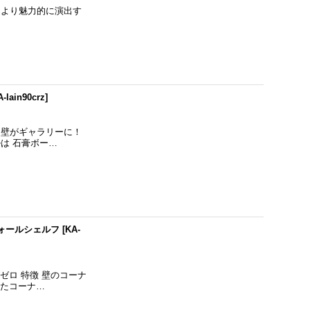
アをより魅力的に演出す
A-lain90crz
]
 壁がギャラリーに！
は 石膏ボー…
ォールシェルフ
[
KA-
ゼロ 特徴 壁のコーナ
ねたコーナ…