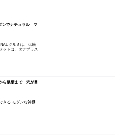
モダンでナチュラル マ
ONAEクルミは、伝統
セットは、タナプラス
ドから板壁まで 穴が目
できる モダンな神棚