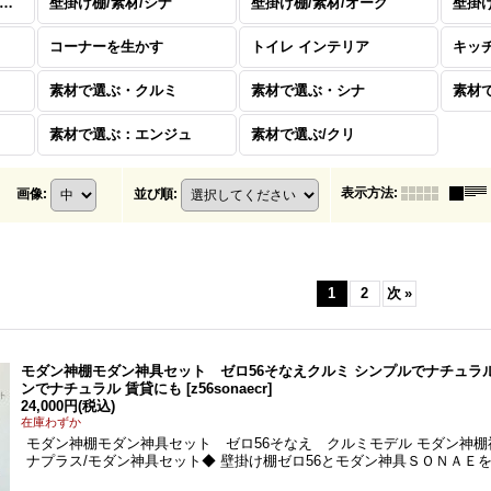
壁掛け棚/素材/ウォールナット
壁掛け棚/素材/シナ
壁掛け棚/素材/オーク
壁掛け
コーナーを生かす
トイレ インテリア
キッ
素材で選ぶ・クルミ
素材で選ぶ・シナ
素材
素材で選ぶ：エンジュ
素材で選ぶ/クリ
表示方法
:
画像
:
並び順
:
1
2
次
»
モダン神棚モダン神具セット ゼロ56そなえクルミ シンプルでナチュラ
ンでナチュラル 賃貸にも
[
z56sonaecr
]
24,000円
(税込)
在庫わずか
モダン神棚モダン神具セット ゼロ56そなえ クルミモデル モダン神棚
ナプラス/モダン神具セット◆ 壁掛け棚ゼロ56とモダン神具ＳＯＮＡＥ