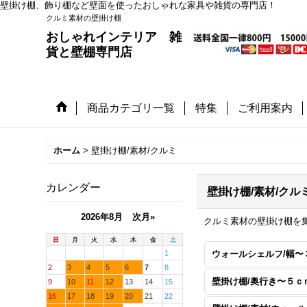
壁掛け棚、飾り棚など壁面を使ったおしゃれな家具や雑貨の専門店！
クルミ素材の壁掛け棚
おしゃれインテリア 雑
貨と壁棚専門店
商品カテゴリ一覧
特集
ご利用案内
ホーム
>
壁掛け棚/素材/クルミ
カレンダー
壁掛け棚/素材/クル
2026年8月
次月»
クルミ素材の壁掛け棚を
日
月
火
水
木
金
土
1
2
3
4
5
6
7
8
9
10
11
12
13
14
15
16
17
18
19
20
21
22