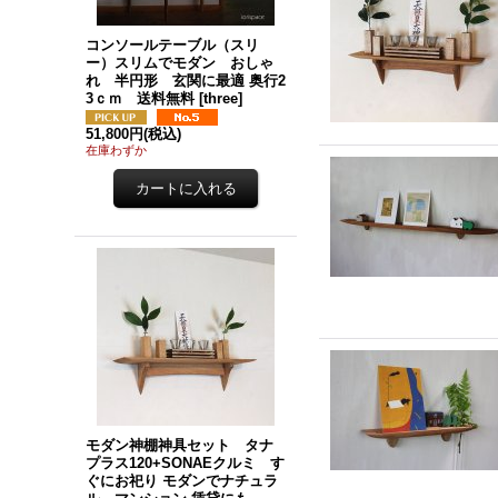
コンソールテーブル（スリ
ー）スリムでモダン おしゃ
れ 半円形 玄関に最適 奥行2
3ｃｍ 送料無料
[
three
]
51,800円
(税込)
在庫わずか
モダン神棚神具セット タナ
プラス120+SONAEクルミ す
ぐにお祀り モダンでナチュラ