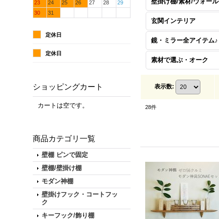
23
24
25
26
27
28
29
30
31
玄関インテリア
定休日
鏡・ミラー全アイテム♪
定休日
素材で選ぶ・オーク
ショッピングカート
表示数
:
カートは空です。
28
件
商品カテゴリ一覧
壁棚 ピンで固定
壁棚/壁掛け棚
モダン神棚
壁掛けフック・コートフッ
ク
キーフック/飾り棚