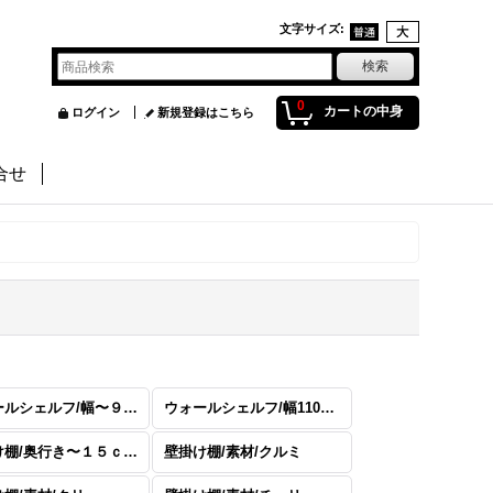
文字サイズ
:
0
カートの中身
ログイン
新規登録はこちら
合せ
ウォールシェルフ/幅〜９０ｃｍまで
ウォールシェルフ/幅110ｃｍまで
壁掛け棚/奥行き〜１５ｃｍ以上
壁掛け棚/素材/クルミ