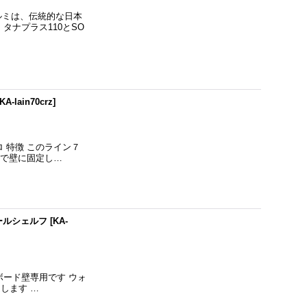
クルミは、伝統的な日本
ナプラス110とSO
KA-lain70crz
]
 特徴 このライン７
本で壁に固定し…
ールシェルフ
[
KA-
ボード壁専用です ウォ
します …