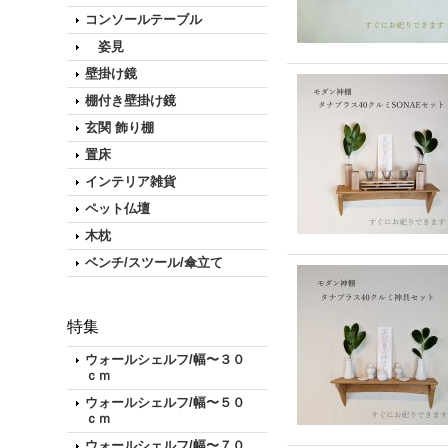
コンソールテーブル
姿見
壁掛け鏡
棚付き壁掛け鏡
玄関 飾り棚
置床
インテリア雑貨
ペット仏壇
木枕
ベンチ/スツール/傘立て
特集
ウォールシェルフ/幅〜３０
ｃｍ
ウォールシェルフ/幅〜５０
ｃｍ
ウォールシェルフ/幅〜７０