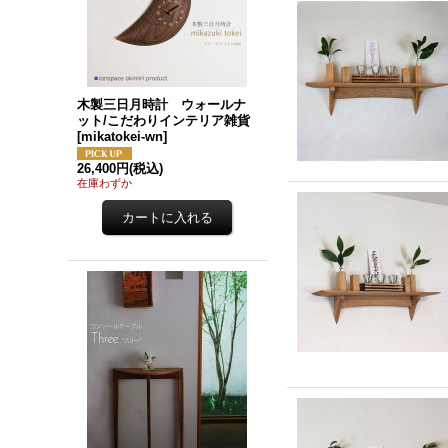
木製三日月時計 ウォールナ
ット/こだわりインテリア雑貨
[
mikatokei-wn
]
26,400円
(税込)
在庫わずか