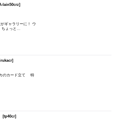
A-lain50crz
]
壁がギャラリーに！ ウ
 ちょっと…
irukacr
]
ルカのカード立て 特
】
[
tp40cr
]