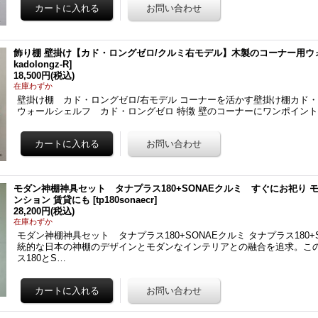
飾り棚 壁掛け【カド・ロングゼロ/クルミ右モデル】木製のコーナー用ウ
kadolongz-R
]
18,500円
(税込)
在庫わずか
壁掛け棚 カド・ロングゼロ/右モデル コーナーを活かす壁掛け棚カド・
ウォールシェルフ カド・ロングゼロ 特徴 壁のコーナーにワンポイン
モダン神棚神具セット タナプラス180+SONAEクルミ すぐにお祀り
ンション 賃貸にも
[
tp180sonaecr
]
28,200円
(税込)
在庫わずか
モダン神棚神具セット タナプラス180+SONAEクルミ タナプラス180+
統的な日本の神棚のデザインとモダンなインテリアとの融合を追求。こ
ス180とS…