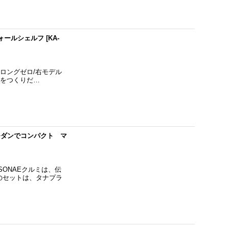
ォールシェルフ
[
KA-
ロングゼロ/右モデル
トをつくりだ…
 モダンでコンパクト マ
SONAEクルミは、伝
のセットは、タナプラ