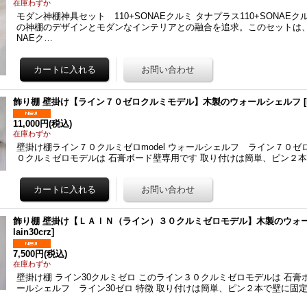
在庫わずか
モダン神棚神具セット 110+SONAEクルミ タナプラス110+SONAE
の神棚のデザインとモダンなインテリアとの融合を追求。このセットは、タ
NAEク…
飾り棚 壁掛け【ライン７０ゼロクルミモデル】木製のウォールシェルフ
[
11,000円
(税込)
在庫わずか
壁掛け棚ライン７０クルミゼロmodel ウォールシェルフ ライン７０ゼロ
０クルミゼロモデルは 石膏ボード壁専用です 取り付けは簡単、ピン２
飾り棚 壁掛け【ＬＡＩＮ（ライン）３０クルミゼロモデル】木製のウォ
lain30crz
]
7,500円
(税込)
在庫わずか
壁掛け棚 ライン30クルミゼロ このライン３０クルミゼロモデルは 石膏
ールシェルフ ライン30ゼロ 特徴 取り付けは簡単、ピン２本で壁に固定