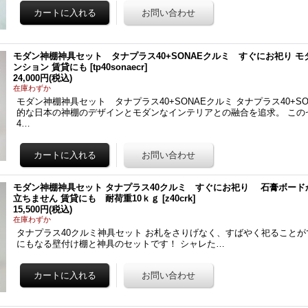
モダン神棚神具セット タナプラス40+SONAEクルミ すぐにお祀り 
ンション 賃貸にも
[
tp40sonaecr
]
24,000円
(税込)
在庫わずか
モダン神棚神具セット タナプラス40+SONAEクルミ タナプラス40+S
的な日本の神棚のデザインとモダンなインテリアとの融合を追求。 この
4…
モダン神棚神具セット タナプラス40クルミ すぐにお祀り 石膏ボー
立ちません 賃貸にも 耐荷重10ｋｇ
[
z40crk
]
15,500円
(税込)
在庫わずか
タナプラス40クルミ神具セット お札をさりげなく、すばやく祀ることが
にもなる壁付け棚と神具のセットです！ シャレた…