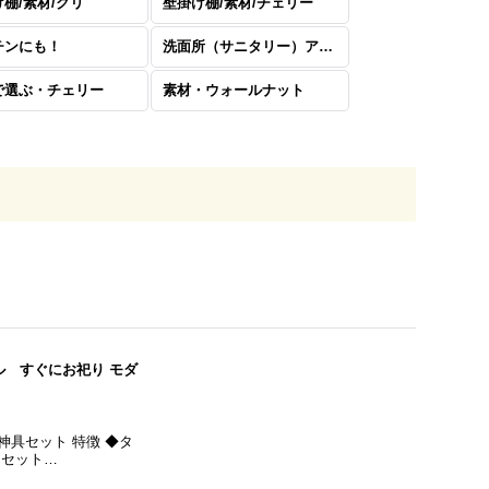
棚/素材/クリ
壁掛け棚/素材/チェリー
チンにも！
洗面所（サニタリー）アイテム
で選ぶ・チェリー
素材・ウォールナット
ル すぐにお祀り モダ
神具セット 特徴 ◆タ
をセット…