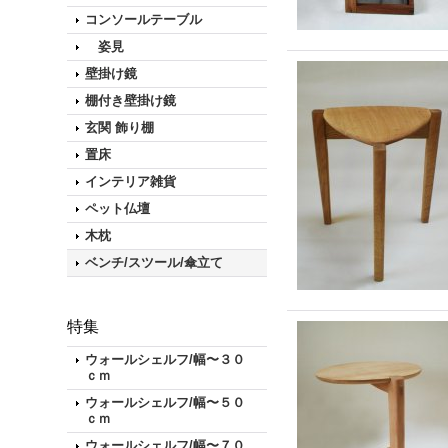
コンソールテーブル
姿見
壁掛け鏡
棚付き壁掛け鏡
玄関 飾り棚
置床
インテリア雑貨
ペット仏壇
木枕
ベンチ/スツール/傘立て
特集
ウォールシェルフ/幅〜３０
ｃｍ
ウォールシェルフ/幅〜５０
ｃｍ
ウォールシェルフ/幅〜７０