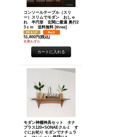
コンソールテーブル（スリ
ー）スリムでモダン おしゃ
れ 半円形 玄関に最適 奥行2
3ｃｍ 送料無料
[
three
]
51,800円
(税込)
在庫わずか
モダン神棚神具セット タナ
プラス120+SONAEクルミ す
ぐにお祀り モダンでナチュラ