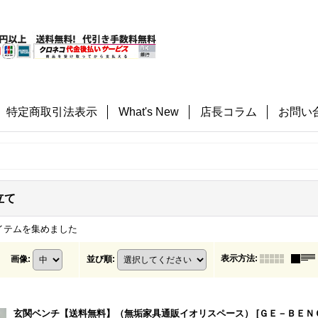
特定商取引法表示
What's New
店長コラム
お問い
立て
イテムを集めました
表示方法
:
画像
:
並び順
:
玄関ベンチ【送料無料】（無垢家具通販イオリスペース）
[
ＧＥ－ＢＥＮ