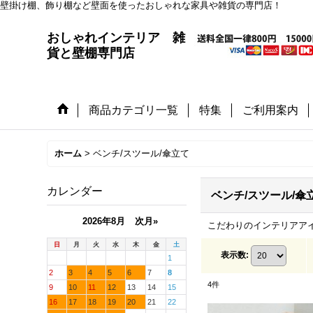
壁掛け棚、飾り棚など壁面を使ったおしゃれな家具や雑貨の専門店！
おしゃれインテリア 雑
貨と壁棚専門店
商品カテゴリ一覧
特集
ご利用案内
ホーム
>
ベンチ/スツール/傘立て
カレンダー
ベンチ/スツール/傘
2026年8月
次月»
こだわりのインテリアア
日
月
火
水
木
金
土
表示数
:
1
2
3
4
5
6
7
8
4
件
9
10
11
12
13
14
15
16
17
18
19
20
21
22