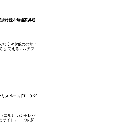
壁掛け鏡＆無垢家具通
でなくやや低めのサイ
ても 使えるマルチフ
オリスペース
[
Ｔ−０２
]
（エル） カンチレバ
なサイドテーブル 脚