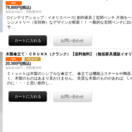
79,800円
(税込)
SOLD OUT・予約受付中
□インテリアショップ・イオリスペース[ 創作家具 ] 玄関ベンチ 片側を
シンメトリー（非対称）なデザインが斬新！！ 一般的な玄関ベンチに比
サ…
木製傘立て・ＣＲＵＮＫ（クランク）【送料無料】（無垢家具通販イオ
20,500円
(税込)
SOLD OUT・予約受付中
Ｃｒｕｎｋは木製のシンプルな傘立て。 傘立ては機能上スチールや陶器
く、木製のものはあまり見かけません。 良質な木製のものがあれば、い
のに・・・と思い創作し…