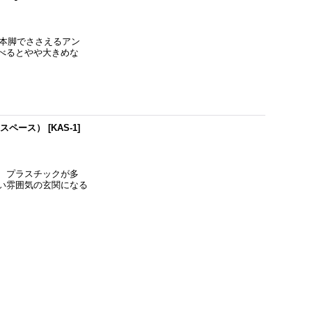
一本脚でささえるアン
べるとやや大きめな
リスペース）
[
KAS-1
]
、プラスチックが多
い雰囲気の玄関になる