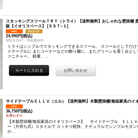
スタッキングスツールＴＲＹ（トライ）【送料無料】おしゃれな壁掛棚 
販【イオリスペース】
[
ＳＳＴ−１
]
24,990円
(税込)
SOLD OUT・予約受付中
トライはシンプルでスタッキングできるスツール。 スツールとしてだけ
ドテーブルに またコーナーなどの飾り棚に、またグリーンを置く台とし
ァニチャー。 軽量、…
サイドテーブルＥＬＬＵ（エル）【送料無料】木製壁掛棚/無垢家具のイ
36,750円
(税込)
在庫わずか
【木製壁掛棚/無垢家具のイオリスペース】 サイドテーブル ＥＬＬＵ
ー（片持ち式）スタイルで スッキリ軽快、ナチュラルでシンプルモダン
が…