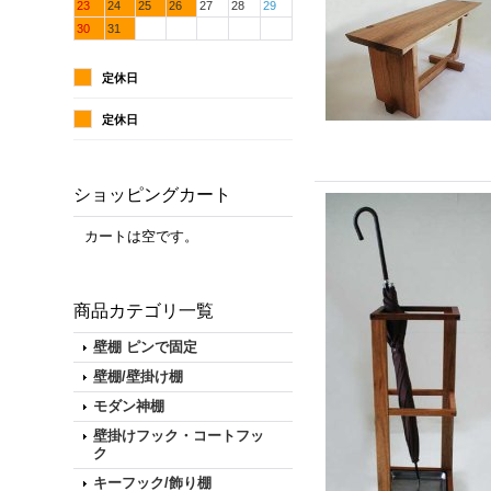
23
24
25
26
27
28
29
30
31
定休日
定休日
ショッピングカート
カートは空です。
商品カテゴリ一覧
壁棚 ピンで固定
壁棚/壁掛け棚
モダン神棚
壁掛けフック・コートフッ
ク
キーフック/飾り棚