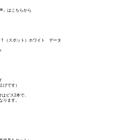
声」はこちらから
ＯＴ（スポット）ホワイト データ
ｈ
げ
上げです）
けはビス2本で、
なります。