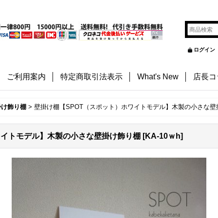
ログイン
ご利用案内
特定商取引法表示
What's New
店長コ
掛け飾り棚
>
壁掛け棚【SPOT（スポット）ホワイトモデル】木製の小さな壁
ワイトモデル】木製の小さな壁掛け飾り棚
[
KA-10ｗh
]