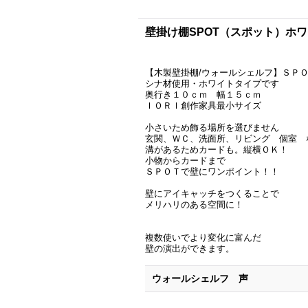
壁掛け棚SPOT（スポット）ホワイ
【木製壁掛棚/ウォールシェルフ】ＳＰ
シナ材使用・ホワイトタイプです
奥行き１０ｃｍ 幅１５ｃｍ
ＩＯＲＩ創作家具最小サイズ
小さいため飾る場所を選びません
玄関、ＷＣ、洗面所、リビング 個室 
溝があるためカードも。縦横ＯＫ！
小物からカードまで
ＳＰＯＴで壁にワンポイント！！
壁にアイキャッチをつくることで
メリハリのある空間に！
複数使いでより変化に富んだ
壁の演出ができます。
ウォールシェルフ 声