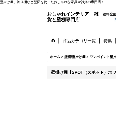
壁掛け棚、飾り棚など壁面を使ったおしゃれな家具や雑貨の専門店！
おしゃれインテリア 雑
貨と壁棚専門店
商品カテゴリ一覧
特集
ホーム
>
壁棚/壁掛け棚
>
ワンポイント壁
壁掛け棚【SPOT（スポット）ホ