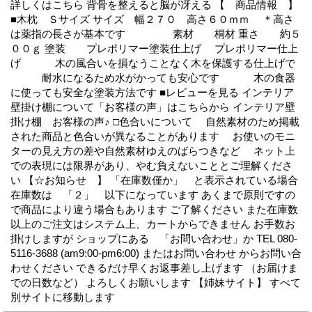
詳しくはこちら
背骨を整えると脳が冴える
【 商品情報 】
■木枕 Ｓサイズ
サイズ 幅２７０ 高さ６０ｍｍ
＊高さ
は薬指の長さが基本です
素材 桐材
重さ 約５
００ｇ
塗装 プレポリマー塗装仕上げ
プレポリマー仕上
げ
木の風合いを損なうことなく木を保護する仕上げで
耐水になるため水がかっても安心です
木の食器
に使っても安全な塗装方法です
■レビューを見る
インテリア
壁掛け棚について「お客様の声」はこちらから
インテリア壁
掛け棚 お客様の声♪
□色合いについて
自然素材のため掲載
された商品と色合いが異なることがあります
お使いのモニ
ターの見え方の差や自然素材ゆえのばらつきなど
ネット上
での表現には限界があり、やむ負えないこととご理解くださ
い
【☆お知らせ 】
「在庫数僅か」 と表示されている場合
在庫数は 「２」 以下になっています
あくまで原則ですの
で商品により違う場合もあります
ご了解ください
また在庫数
以上のご注文はシステム上、カートからできません
お手数お
掛けしますが
ショップにある 「お問い合わせ」か
TEL 080-
5116-3688 (am9:00-pm6:00)
またはお問い合わせ
からお問い合
わせください
できるだけ早くお返事差し上げます
（お届けま
での日数など）
よろしくお願いします
【姉妹サイト】
すべて
別サイトに移動します